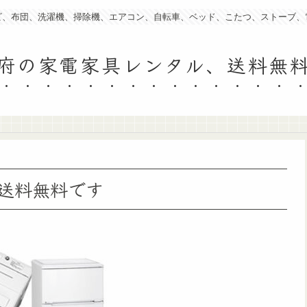
ビ、布団、洗濯機、掃除機、エアコン、自転車、ベッド、こたつ、ストーブ、
府の家電家具レンタル、送料無
送料無料です